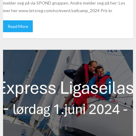
melder seg på via SPOND gruppen. Andre melder seg på her: Les
mer her www.letsreg.com/no/event/seilcamp_2024 Pris kr
Read More