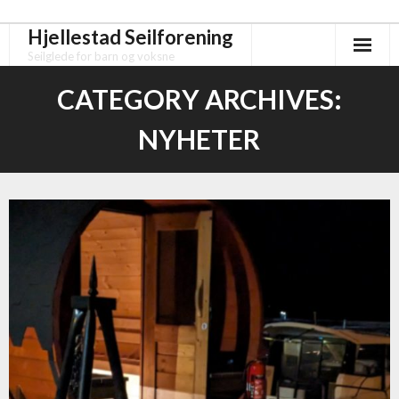
Hjellestad Seilforening
Skip
to
Seilglede for barn og voksne
content
CATEGORY ARCHIVES:
NYHETER