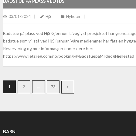
BADSTUE PÅ PLASS VED HJS
03/01/2024
HjS
Nyheter
Badstue på plass ved HjS Gjennom Livoglyst prosjektet har grendalaget
badstue som vil stå ved HjS i januar. Våre medlemmer har fått en hyggel
Reservering og mer informasjon finner dere her:
https://www.letsreg.com/no/booking/#/BadstuepaMildeogHjellesta
1
2
…
73
BARN