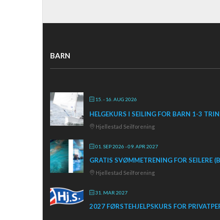
BARN
15. - 16. AUG 2026
HELGEKURS I SEILING FOR BARN 1-3 TRI
Hjellestad Seilforening
01. SEP 2026
- 09. APR 2027
GRATIS SVØMMETRENING FOR SEILERE (B
Hjellestad Seilforening
31. MAR 2027
2027 FØRSTEHJELPSKURS FOR PRIVATP