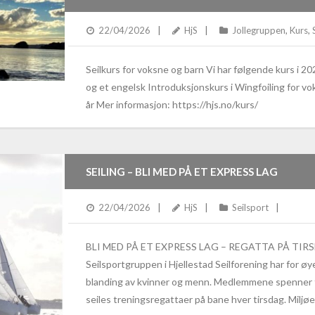
22/04/2026
HjS
Jollegruppen
,
Kurs
,
Seilkurs for voksne og barn Vi har følgende kurs i 20
og et engelsk Introduksjonskurs i Wingfoiling for voks
år Mer informasjon: https://hjs.no/kurs/
SEILING – BLI MED PÅ ET EXPRESS LAG
22/04/2026
HjS
Seilsport
BLI MED PÅ ET EXPRESS LAG – REGATTA PÅ TI
Seilsportgruppen i Hjellestad Seilforening har for ø
blanding av kvinner og menn. Medlemmene spenner f
seiles treningsregattaer på bane hver tirsdag. Miljøe