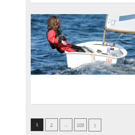
1
2
…
104