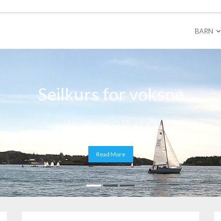
BARN
Seilkurs for voksne
Vi holder seilkurs for voksne
Read More