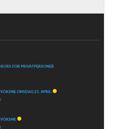
SKURS FOR PRIVATPERSONER
 VOKSNE ONSDAG 21. APRIL
g
R VOKSNE
g