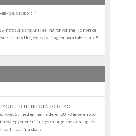
Seilskole
,
Seilsport
26 Introduksjonskurs i seiling for voksne. To norske
ne. Et kurs Helgekurs i seiling for barn i alderen 7-9
RSDAG ELLER TRENING PÅ TORSDAG
yeblikket 59 medlemmer i alderen 20-70 år og en god
ra nybegynnere til tidligere norgesmestere og det
t har fokus på: å skape