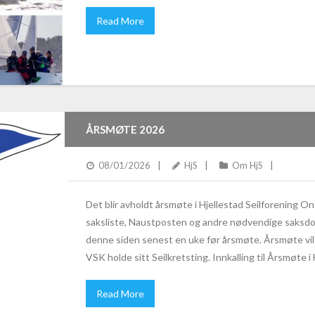
Read More
ÅRSMØTE 2026
08/01/2026
HjS
Om HjS
Det blir avholdt årsmøte i Hjellestad Seilforening O
saksliste, Naustposten og andre nødvendige saksdo
denne siden senest en uke før årsmøte. Årsmøte vil bl
VSK holde sitt Seilkretsting. Innkalling til Årsmøte i
Read More