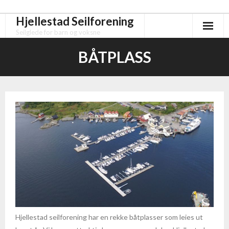
Hjellestad Seilforening
Skip
to
Seilglede for barn og voksne
content
BÅTPLASS
Hjellestad seilforening har en rekke båtplasser som leies ut