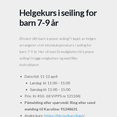
Helgekurs i seiling for
barn 7-9 år
Ønsker ditt barn å prøve seiling? I løpet av helgen
arrangerer vi et introduksjonskurs i seiling for
barn 7-9 år. Her vil man få muligheten til å prøve
seiling i trygge omgivelser og med flike
instruktører.
Dato/tid: 11-12 april
Lørdag kl: 11:00 – 15:00
Søndag kl: 11:00 – 15:00
Pris: Kr 450.- (til VIPPS nr 121104)
Påmelding eller spørsmål: Ring eller send
melding til Karoline: 91248631
Andre kurs:
https://hjs.no/kurs/barn/