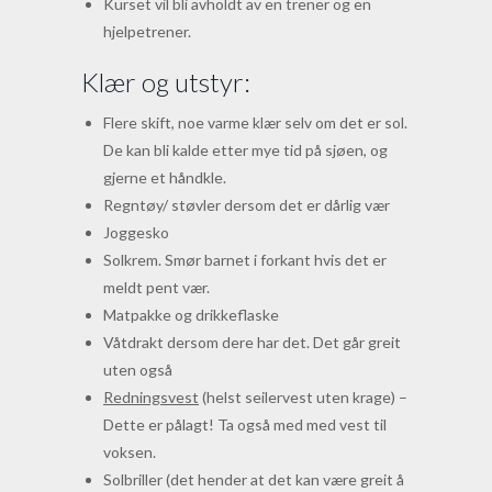
Kurset vil bli avholdt av en trener og en
hjelpetrener.
Klær og utstyr:
Flere skift, noe varme klær selv om det er sol.
De kan bli kalde etter mye tid på sjøen, og
gjerne et håndkle.
Regntøy/ støvler dersom det er dårlig vær
Joggesko
Solkrem. Smør barnet i forkant hvis det er
meldt pent vær.
Matpakke og drikkeflaske
Våtdrakt dersom dere har det. Det går greit
uten også
Redningsvest
(helst seilervest uten krage) –
Dette er pålagt! Ta også med med vest til
voksen.
Solbriller (det hender at det kan være greit å