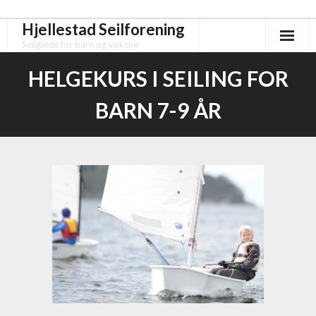
Hjellestad Seilforening
Skip
to
Seilglede for barn og voksne
content
HELGEKURS I SEILING FOR
BARN 7-9 ÅR