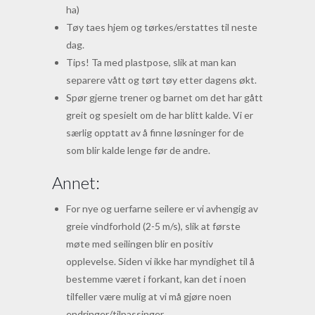
ha)
Tøy taes hjem og tørkes/erstattes til neste
dag.
Tips! Ta med plastpose, slik at man kan
separere vått og tørt tøy etter dagens økt.
Spør gjerne trener og barnet om det har gått
greit og spesielt om de har blitt kalde. Vi er
særlig opptatt av å finne løsninger for de
som blir kalde lenge før de andre.
Annet:
For nye og uerfarne seilere er vi avhengig av
greie vindforhold (2-5 m/s), slik at første
møte med seilingen blir en positiv
opplevelse. Siden vi ikke har myndighet til å
bestemme været i forkant, kan det i noen
tilfeller være mulig at vi må gjøre noen
endringer/tilpassinger.