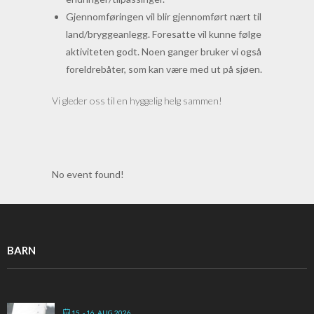
Gjennomføringen vil blir gjennomført nært til
land/bryggeanlegg. Foresatte vil kunne følge
aktiviteten godt. Noen ganger bruker vi også
foreldrebåter, som kan være med ut på sjøen.
Vi gleder oss til en hyggelig helg sammen!
No event found!
BARN
15. - 16. AUG 2026